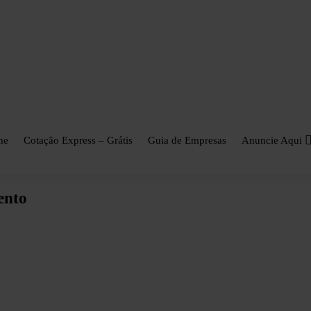
ica no Portal Noivas. 💍👰
me
Cotação Express – Grátis
Guia de Empresas
Anuncie Aqui
ento