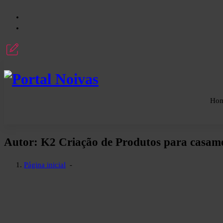
Pular
para
o
conteúdo
Encontre os melhores fornecedores para seu casamento! Cotações grátis, dicas, inspirações e organização prát
Ho
Autor: K2 Criação de Produtos para casam
Página inicial
-