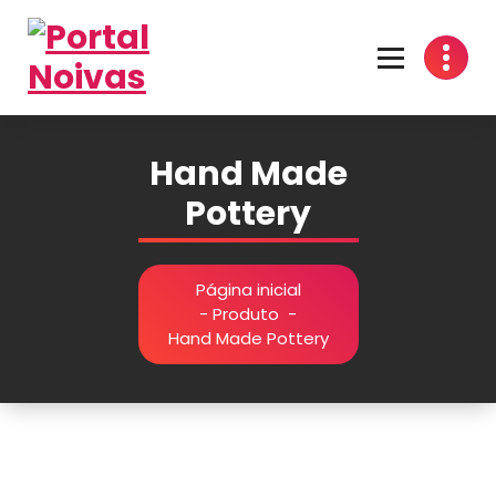
Encontre os melhores fornecedores para seu casamento! Cotações grátis, dicas
inspirações e organização prática no Portal Noivas. 💍👰
Hand Made
Pottery
Página inicial
-
Produto
-
Hand Made Pottery