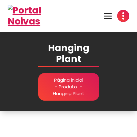
Encontre os melhores fornecedores para seu casamento! Cotações grátis, dicas
inspirações e organização prática no Portal Noivas. 💍👰
Hanging
Plant
Página inicial
-
Produto
-
Hanging Plant