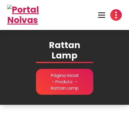
Encontre os melhores fornecedores para seu casamento! Cotações grátis, dicas
inspirações e organização prática no Portal Noivas. 💍👰
Rattan
Lamp
Página inicial
-
Produto
-
Rattan Lamp