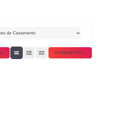
Ordenar Por
er