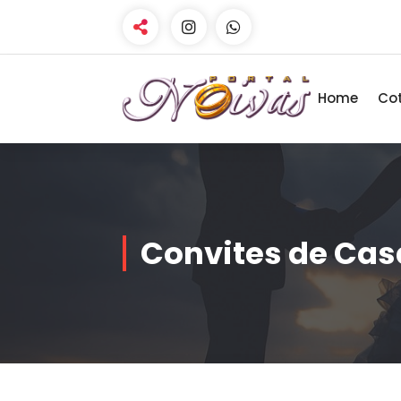
Home
Cot
Encontre os melhores fornecedores
para seu casamento! Cotações
grátis, dicas, inspirações e
organização prática no Portal
Noivas.
Convites de Ca