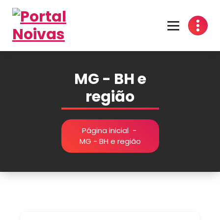
Encontre os melhores fornecedores para seu casamento! Cotações grátis, dicas
inspirações e organização prática no Portal Noivas. 💍👰
MG - BH e
região
Página inicial
-
MG - BH e região