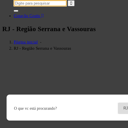
Pesquisar
por:
Cotação Gratis
RJ - Região Serrana e Vassouras
Página inicial
-
RJ - Região Serrana e Vassouras
O que vc está procurando?