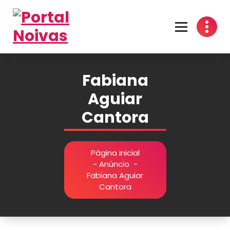
Encontre os melhores fornecedores para seu casamento! Cotações grátis, dicas
inspirações e organização prática no Portal Noivas. 💍👰
Fabiana
Aguiar
Cantora
Página inicial
-
Anúncio
-
Fabiana Aguiar
Cantora