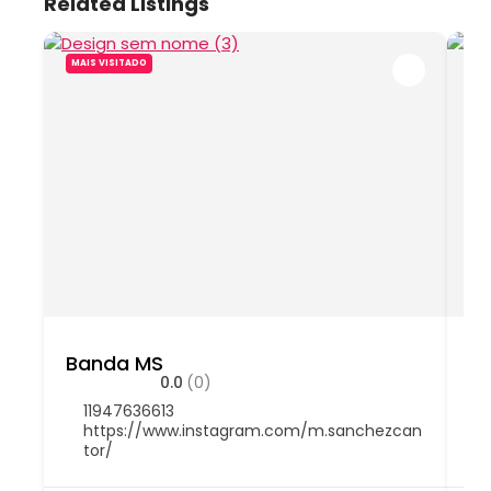
Related Listings
MAIS VISITADO
MA
Banda MS
B
0.0
(0)
11947636613
https://www.instagram.com/m.sanchezcan
tor/