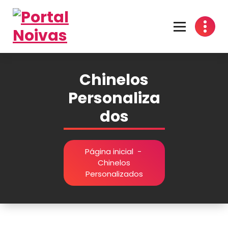
Encontre os melhores fornecedores para seu casamento! Cotações grátis, dicas
inspirações e organização prática no Portal Noivas. 💍👰
Chinelos
Personaliza
dos
Página inicial
-
Chinelos
Personalizados