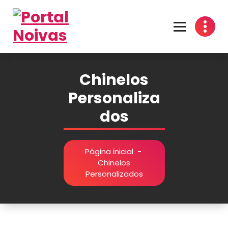
Encontre os melhores fornecedores para seu casamento! Cotações grátis, dicas
inspirações e organização prática no Portal Noivas. 💍👰
Chinelos
Personaliza
dos
Página inicial
-
Chinelos
Personalizados