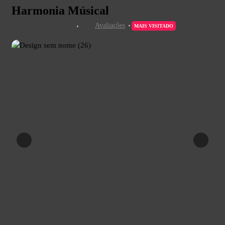
Harmonia Músical
Coral & Orquestra
0
Avaliações
MAIS VISITADO