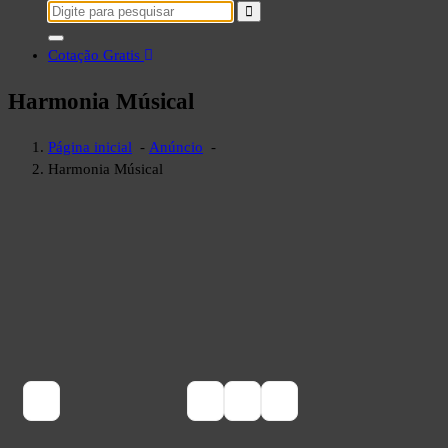
Pesquisar
por:
Cotação Gratis
Harmonia Músical
Página inicial
-
Anúncio
-
Harmonia Músical